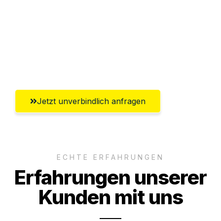
Abwicklung innerhalb von 24 Stunden
Versichert bis zu 7.500€
Ggf. komplette Zollabwicklung inklusive
Umfassender Kundensupport aus Graz
Jetzt unverbindlich anfragen
ECHTE ERFAHRUNGEN
Erfahrungen unserer
Kunden mit uns