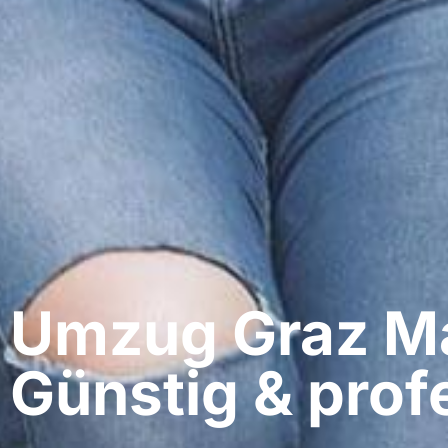
Umzug Graz​ M
Günstig & profe