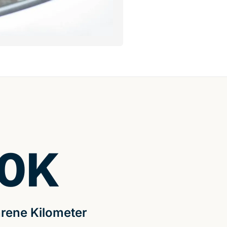
0
K
rene Kilometer