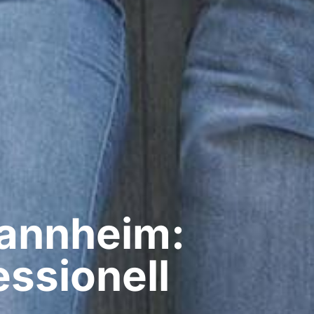
annheim:
ssionell​