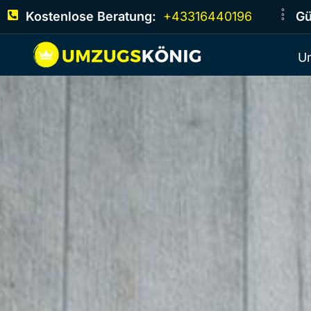
Kostenlose Beratung:
+43316440196
Gü
U