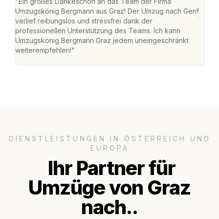
"Ein großes Dankeschön an das Team der Firma
"Di
Umzugskönig Bergmann aus Graz! Der Umzug nach Genf
mei
verlief reibungslos und stressfrei dank der
Team
professionellen Unterstützung des Teams. Ich kann
habe
Umzugskönig Bergmann Graz jedem uneingeschränkt
an m
weiterempfehlen!"
groß
DIENSTLEISTUNGEN IN ÖSTERREICH UND
EUROPA
Ihr Partner für
Umzüge von Graz
nach..