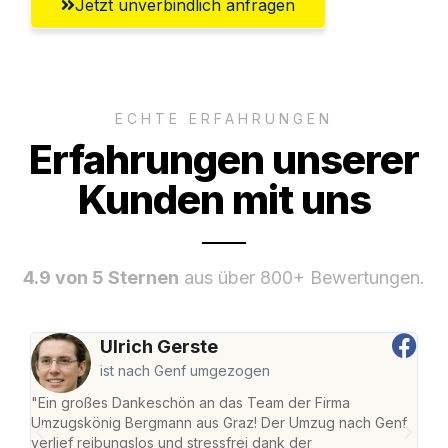
Jetzt unverbindlich anfragen
ECHTE ERFAHRUNGEN
Erfahrungen unserer
Kunden mit uns
4.9 von 5 Sternen
aus über 800+ Bewertungen.
Ulrich Gerste
ist nach Genf umgezogen
"Ein großes Dankeschön an das Team der Firma
"Di
Umzugskönig Bergmann aus Graz! Der Umzug nach Genf
mei
verlief reibungslos und stressfrei dank der
Team