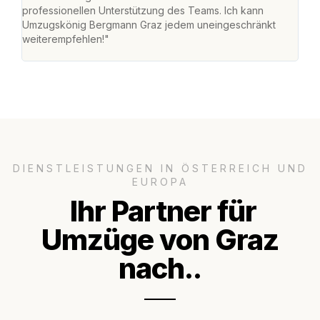
professionellen Unterstützung des Teams. Ich kann
habe
Umzugskönig Bergmann Graz jedem uneingeschränkt
an m
weiterempfehlen!"
groß
DIENSTLEISTUNGEN IN ÖSTERREICH UND
EUROPA
Ihr Partner für
Umzüge von Graz
nach..