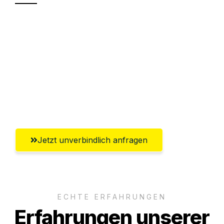
Sparen Sie bis zu 100€ bei Anfrage
Abwicklung innerhalb von 24 Stunden
Versichert bis zu 7.500€
Ggf. komplette Zollabwicklung inklusive
Umfassender Kundensupport aus Graz
Jetzt unverbindlich anfragen
ECHTE ERFAHRUNGEN
Erfahrungen unserer