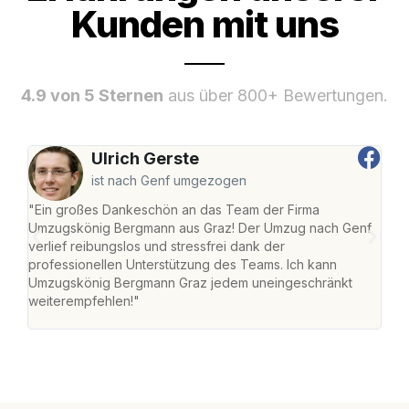
Kunden mit uns
4.9 von 5 Sternen
aus über 800+ Bewertungen.
Ulrich Gerste
ist nach Genf umgezogen
"Ein großes Dankeschön an das Team der Firma
"Di
Umzugskönig Bergmann aus Graz! Der Umzug nach Genf
mei
verlief reibungslos und stressfrei dank der
Team
professionellen Unterstützung des Teams. Ich kann
habe
Umzugskönig Bergmann Graz jedem uneingeschränkt
an m
weiterempfehlen!"
groß