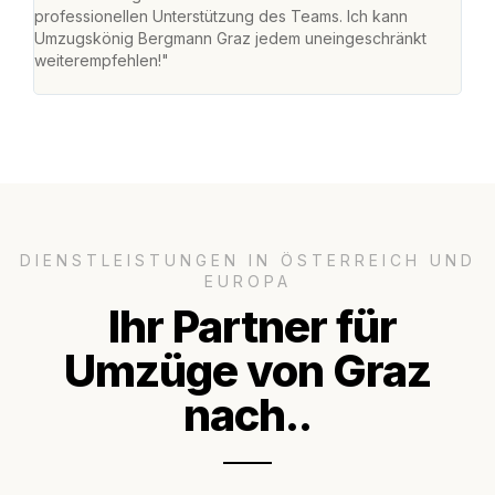
professionellen Unterstützung des Teams. Ich kann
habe
Umzugskönig Bergmann Graz jedem uneingeschränkt
an m
weiterempfehlen!"
groß
DIENSTLEISTUNGEN IN ÖSTERREICH UND
EUROPA
Ihr Partner für
Umzüge von Graz
nach..