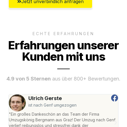
Jetzt unverbindlich anfragen
ECHTE ERFAHRUNGEN
Erfahrungen unserer
Kunden mit uns
4.9 von 5 Sternen
aus über 800+ Bewertungen.
Ulrich Gerste
ist nach Genf umgezogen
"Ein großes Dankeschön an das Team der Firma
"Di
Umzugskönig Bergmann aus Graz! Der Umzug nach Genf
mei
verlief reibungslos und stressfrei dank der
Team