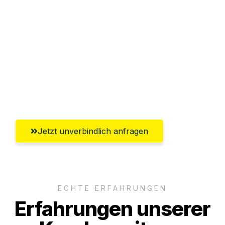
Sparen Sie bis zu 100€ bei Anfrage
Abwicklung innerhalb von 24 Stunden
Versichert bis zu 7.500€
Ggf. komplette Zollabwicklung inklusive
Umfassender Kundensupport aus Graz
Jetzt unverbindlich anfragen
ECHTE ERFAHRUNGEN
Erfahrungen unserer