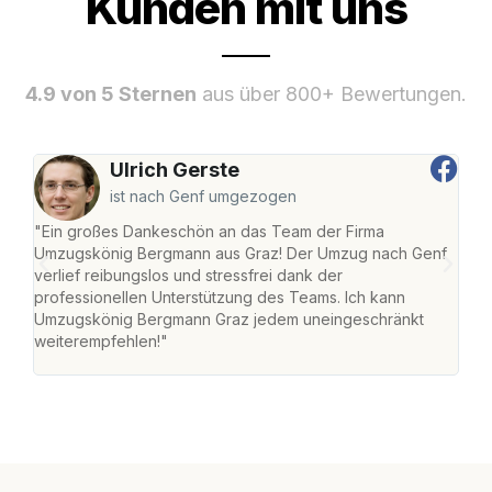
Kunden mit uns
4.9 von 5 Sternen
aus über 800+ Bewertungen.
Ulrich Gerste
ist nach Genf umgezogen
"Ein großes Dankeschön an das Team der Firma
"Di
Umzugskönig Bergmann aus Graz! Der Umzug nach Genf
mei
verlief reibungslos und stressfrei dank der
Team
professionellen Unterstützung des Teams. Ich kann
habe
Umzugskönig Bergmann Graz jedem uneingeschränkt
an m
weiterempfehlen!"
groß