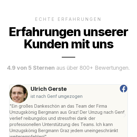
ECHTE ERFAHRUNGEN
Erfahrungen unserer
Kunden mit uns
4.9 von 5 Sternen
aus über 800+ Bewertungen.
Ulrich Gerste
ist nach Genf umgezogen
"Ein großes Dankeschön an das Team der Firma
"Di
Umzugskönig Bergmann aus Graz! Der Umzug nach Genf
mei
verlief reibungslos und stressfrei dank der
Team
professionellen Unterstützung des Teams. Ich kann
habe
Umzugskönig Bergmann Graz jedem uneingeschränkt
an m
weiterempfehlen!"
groß