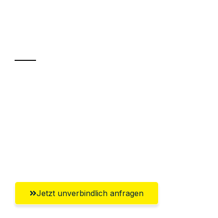
Ihr Umzug oder
Transport
Sparen Sie bis zu 100€ bei Anfrage
Abwicklung innerhalb von 24 Stunden
Versichert bis zu 7.500€
Ggf. komplette Zollabwicklung inklusive
Umfassender Kundensupport aus Graz
Jetzt unverbindlich anfragen