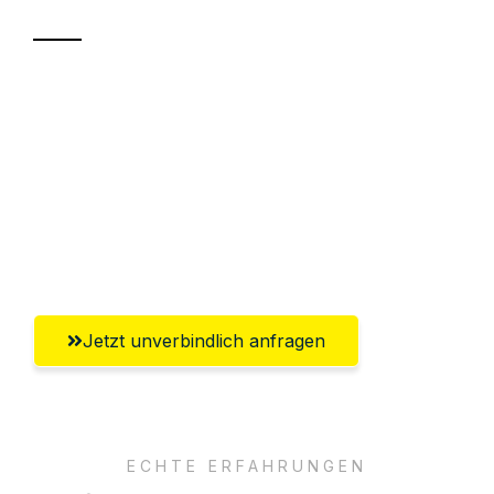
Sparen Sie bis zu 100€ bei Anfrage
Abwicklung innerhalb von 24 Stunden
Versichert bis zu 7.500€
Ggf. komplette Zollabwicklung inklusive
Umfassender Kundensupport aus Graz
Jetzt unverbindlich anfragen
ECHTE ERFAHRUNGEN