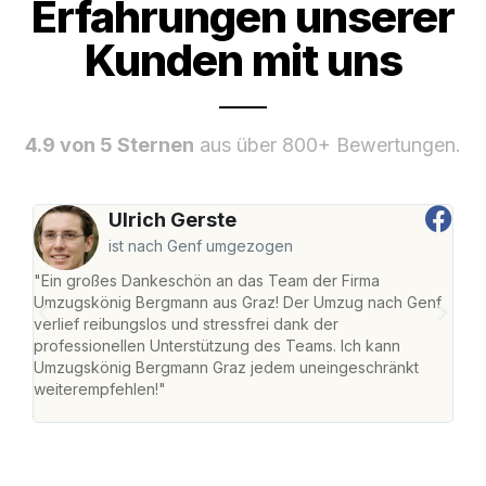
Erfahrungen unserer
Kunden mit uns
4.9 von 5 Sternen
aus über 800+ Bewertungen.
Ulrich Gerste
ist nach Genf umgezogen
"Ein großes Dankeschön an das Team der Firma
"Di
Umzugskönig Bergmann aus Graz! Der Umzug nach Genf
mei
verlief reibungslos und stressfrei dank der
Team
professionellen Unterstützung des Teams. Ich kann
habe
Umzugskönig Bergmann Graz jedem uneingeschränkt
an m
weiterempfehlen!"
groß