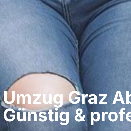
Umzug Graz​ A
Günstig & profe