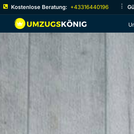
Kostenlose Beratung:
+43316440196
Gü
U