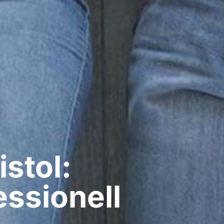
stol:
ssionell​