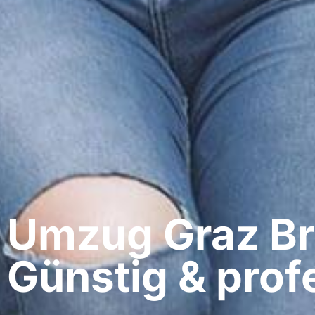
Umzug Graz​ Bri
Günstig & profe