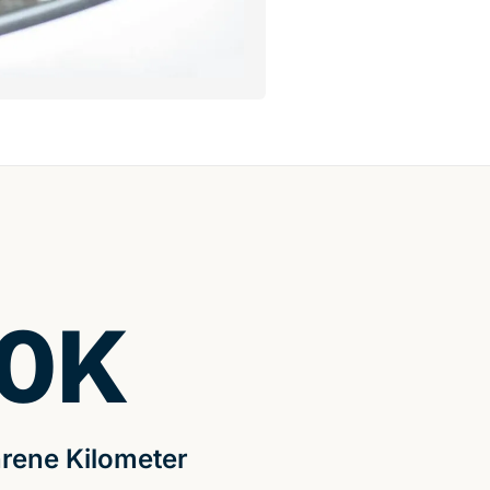
0
K
rene Kilometer