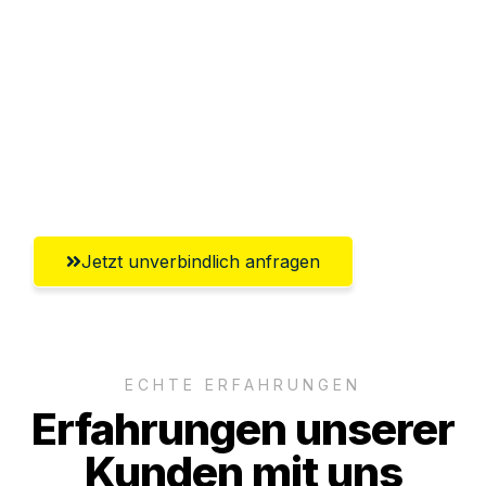
Sparen Sie bis zu 100€ bei Anfrage
Abwicklung innerhalb von 24 Stunden
Versichert bis zu 7.500€
Ggf. komplette Zollabwicklung inklusive
Umfassender Kundensupport aus Graz
Jetzt unverbindlich anfragen
ECHTE ERFAHRUNGEN
Erfahrungen unserer
Kunden mit uns