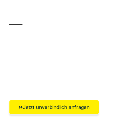
Transport
Sparen Sie bis zu 100€ bei Anfrage
Abwicklung innerhalb von 24 Stunden
Versichert bis zu 7.500€
Ggf. komplette Zollabwicklung inklusive
Umfassender Kundensupport aus Graz
Jetzt unverbindlich anfragen