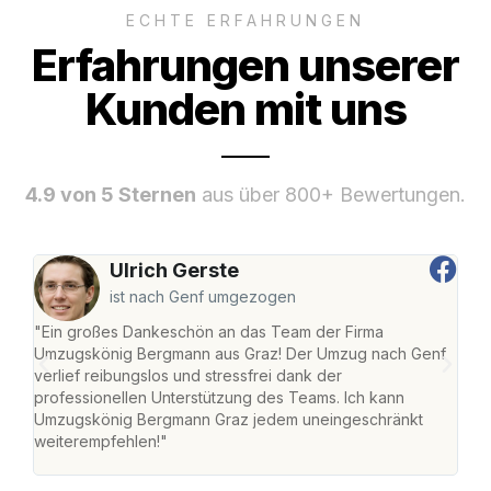
ECHTE ERFAHRUNGEN
Erfahrungen unserer
Kunden mit uns
4.9 von 5 Sternen
aus über 800+ Bewertungen.
Ulrich Gerste
ist nach Genf umgezogen
"Ein großes Dankeschön an das Team der Firma
"Di
Umzugskönig Bergmann aus Graz! Der Umzug nach Genf
mei
verlief reibungslos und stressfrei dank der
Team
professionellen Unterstützung des Teams. Ich kann
habe
Umzugskönig Bergmann Graz jedem uneingeschränkt
an m
weiterempfehlen!"
groß