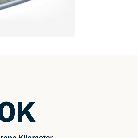
0
K
rene Kilometer