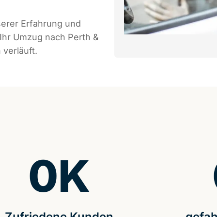
serer Erfahrung und
 Ihr Umzug nach Perth &
verläuft.
0
K
Zufriedene Kunden
gefah