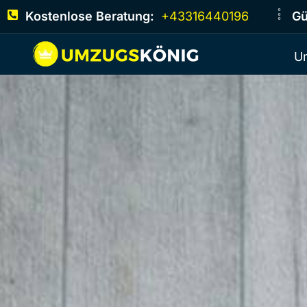
Kostenlose Beratung:
+43316440196
Gü
U