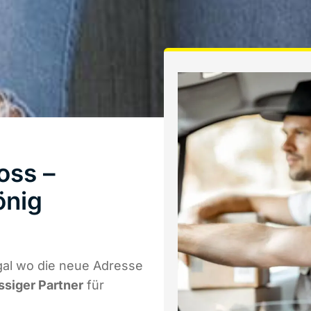
oss –
önig
gal wo die neue Adresse
ssiger Partner
für