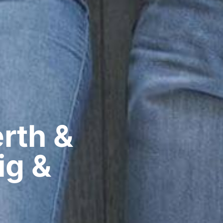
rth &
ig &