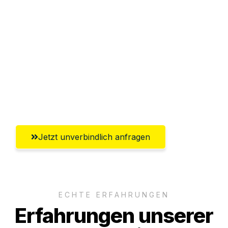
Sparen Sie bis zu 100€ bei Anfrage
Abwicklung innerhalb von 24 Stunden
Versichert bis zu 7.500€
Ggf. komplette Zollabwicklung inklusive
Umfassender Kundensupport aus Graz
Jetzt unverbindlich anfragen
ECHTE ERFAHRUNGEN
Erfahrungen unserer