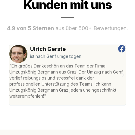
Kunden mit uns
4.9 von 5 Sternen
aus über 800+ Bewertungen.
Ulrich Gerste
ist nach Genf umgezogen
"Ein großes Dankeschön an das Team der Firma
"Di
Umzugskönig Bergmann aus Graz! Der Umzug nach Genf
mei
verlief reibungslos und stressfrei dank der
Team
professionellen Unterstützung des Teams. Ich kann
habe
Umzugskönig Bergmann Graz jedem uneingeschränkt
an m
weiterempfehlen!"
groß