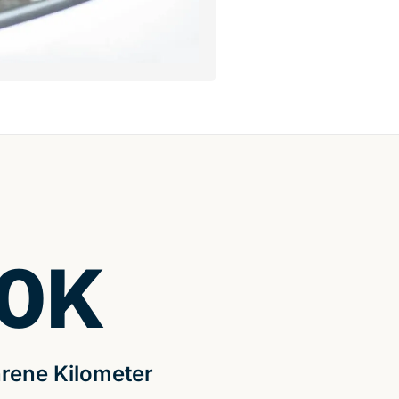
0
K
rene Kilometer