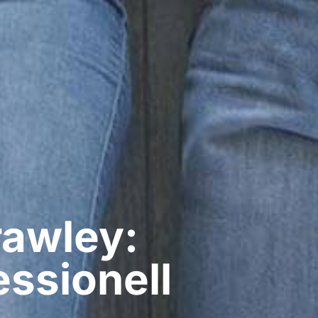
rawley:
ssionell​