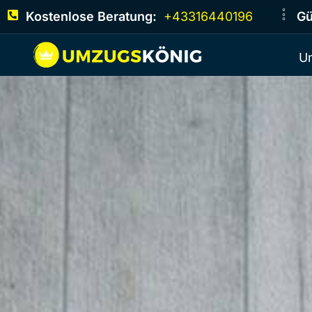
Kostenlose Beratung:
+43316440196
Gü
U