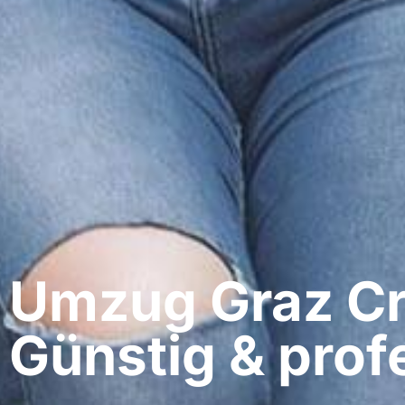
Umzug Graz​ C
Günstig & profe