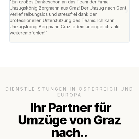
"Ein großes Dankeschön an das Team der Firma
"Di
Umzugskönig Bergmann aus Graz! Der Umzug nach Genf
mei
verlief reibungslos und stressfrei dank der
Team
professionellen Unterstützung des Teams. Ich kann
habe
Umzugskönig Bergmann Graz jedem uneingeschränkt
an m
weiterempfehlen!"
groß
DIENSTLEISTUNGEN IN ÖSTERREICH UND
EUROPA
Ihr Partner für
Umzüge von Graz
nach..