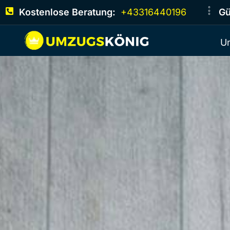
Kostenlose Beratung:
+43316440196
Gü
U