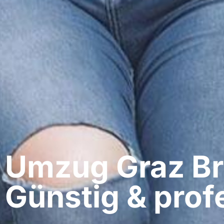
Umzug Graz​ Br
Günstig & profe