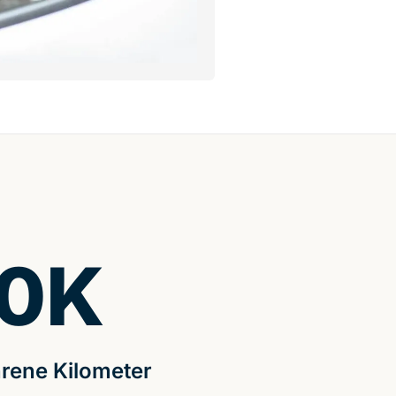
0
K
rene Kilometer