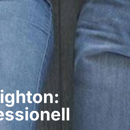
ighton:
ssionell​