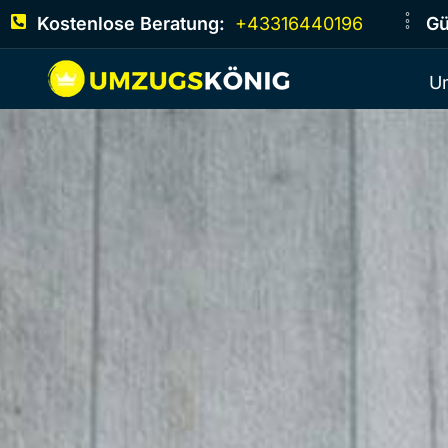
Kostenlose Beratung:
+43316440196
Gü
U