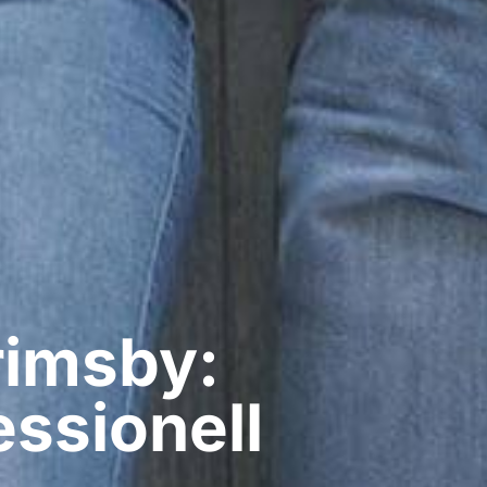
rimsby:
ssionell​