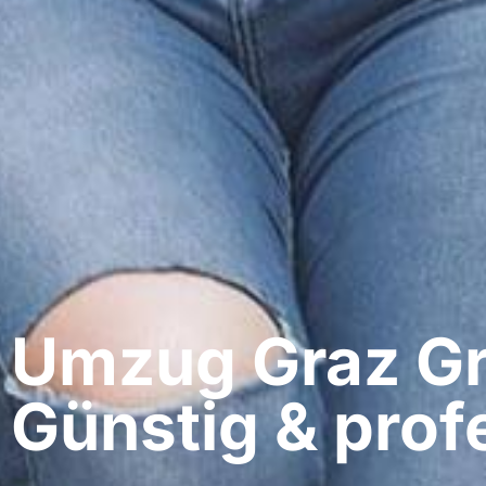
Umzug Graz​ G
Günstig & profe