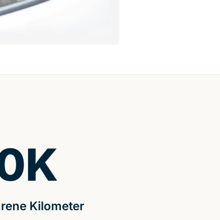
0
K
rene Kilometer