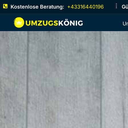
Kostenlose Beratung:
+43316440196
Gü
U