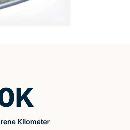
0
K
rene Kilometer