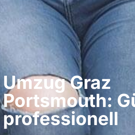
Umzug Graz​
Portsmouth: G
professionell​