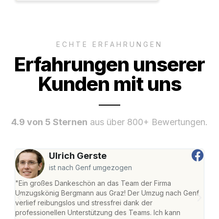
ECHTE ERFAHRUNGEN
Erfahrungen unserer
Kunden mit uns
4.9 von 5 Sternen
aus über 800+ Bewertungen.
Ulrich Gerste
ist nach Genf umgezogen
"Ein großes Dankeschön an das Team der Firma
"Di
Umzugskönig Bergmann aus Graz! Der Umzug nach Genf
mei
verlief reibungslos und stressfrei dank der
Team
professionellen Unterstützung des Teams. Ich kann
habe