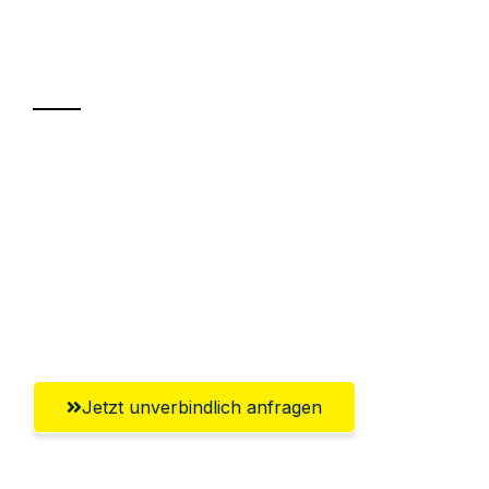
Ihr Umzug oder
Transport
Sparen Sie bis zu 100€ bei Anfrage
Abwicklung innerhalb von 24 Stunden
Versichert bis zu 7.500€
Ggf. komplette Zollabwicklung inklusive
Umfassender Kundensupport aus Graz
Jetzt unverbindlich anfragen