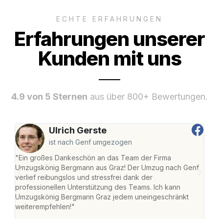
ECHTE ERFAHRUNGEN
Erfahrungen unserer
Kunden mit uns
4.9 von 5 Sternen
aus über 800+ Bewertungen.
Ulrich Gerste
ist nach Genf umgezogen
"Ein großes Dankeschön an das Team der Firma
"Di
Umzugskönig Bergmann aus Graz! Der Umzug nach Genf
mei
verlief reibungslos und stressfrei dank der
Team
professionellen Unterstützung des Teams. Ich kann
habe
Umzugskönig Bergmann Graz jedem uneingeschränkt
an m
weiterempfehlen!"
groß