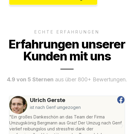
ECHTE ERFAHRUNGEN
Erfahrungen unserer
Kunden mit uns
4.9 von 5 Sternen
aus über 800+ Bewertungen.
Ulrich Gerste
ist nach Genf umgezogen
"Ein großes Dankeschön an das Team der Firma
"Di
Umzugskönig Bergmann aus Graz! Der Umzug nach Genf
mei
verlief reibungslos und stressfrei dank der
Team