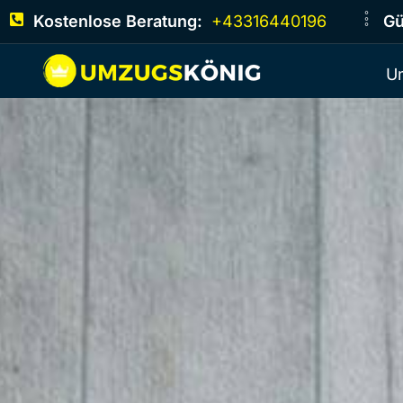
Kostenlose Beratung:
+43316440196
Gü
U