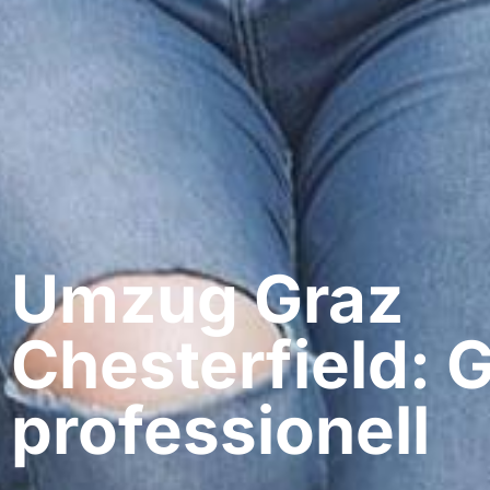
Umzug Graz​
Chesterfield: 
professionell​