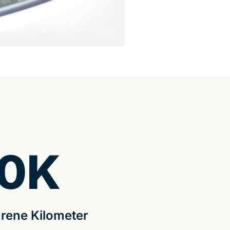
0
K
rene Kilometer