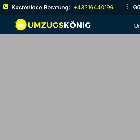
Kostenlose Beratung:
+43316440196
Gü
U