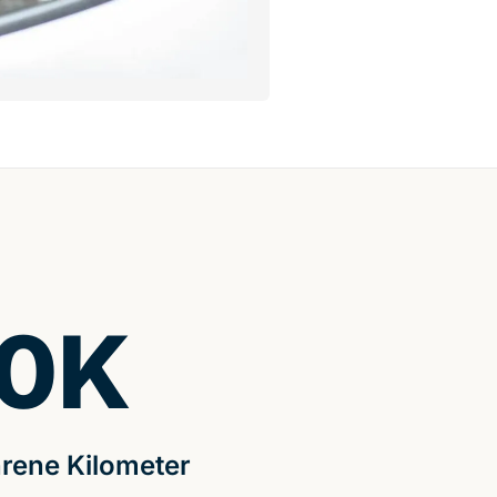
0
K
rene Kilometer