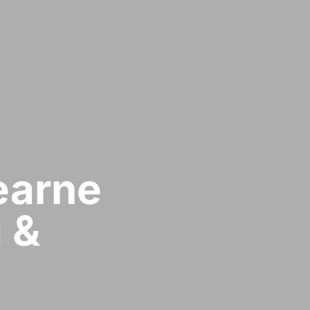
earne
 &