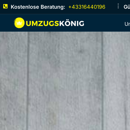
Kostenlose Beratung:
+43316440196
Gü
U