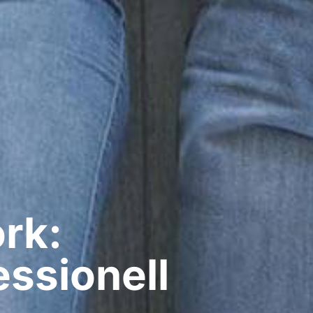
rk:
ssionell​