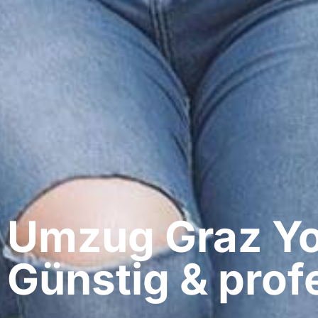
Umzug Graz​ Yo
Günstig & profe