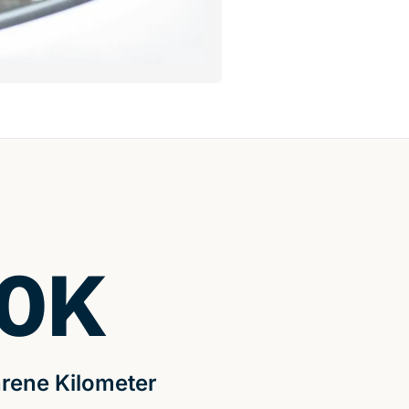
0
K
rene Kilometer