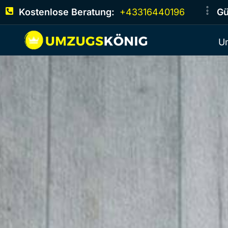
Kostenlose Beratung:
+43316440196
Gü
U