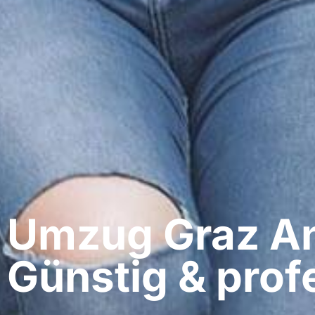
Umzug Graz​ A
Günstig & profe