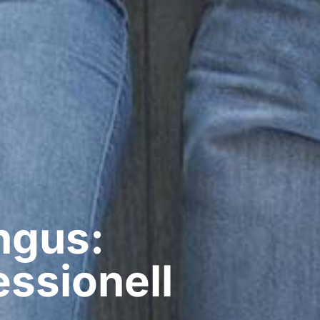
ngus:
ssionell​