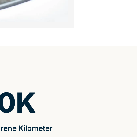
0
K
rene Kilometer