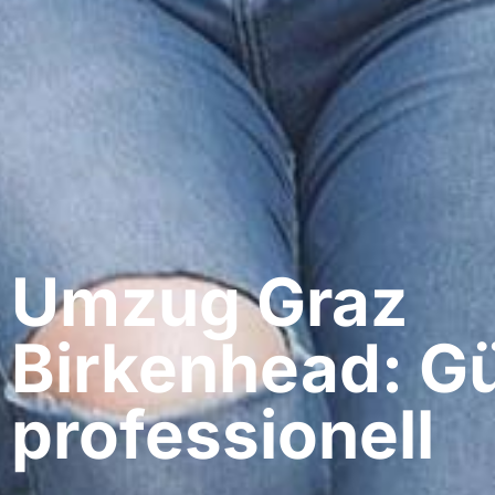
Umzug Graz​
Birkenhead: Gü
professionell​