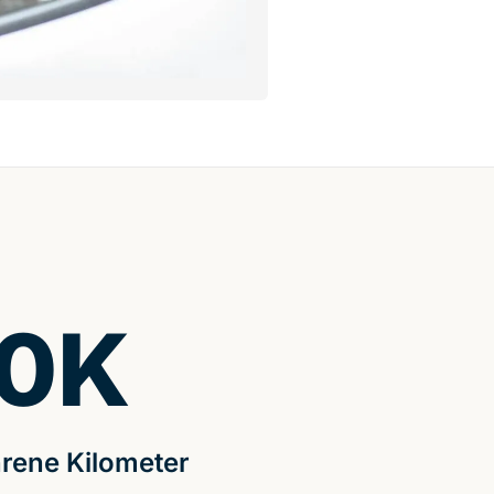
0
K
rene Kilometer