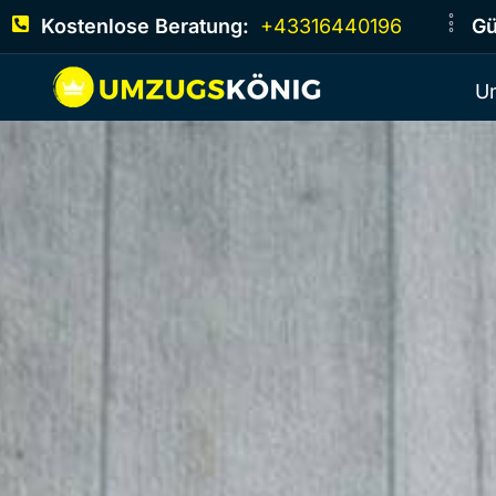
Kostenlose Beratung:
+43316440196
Gü
U