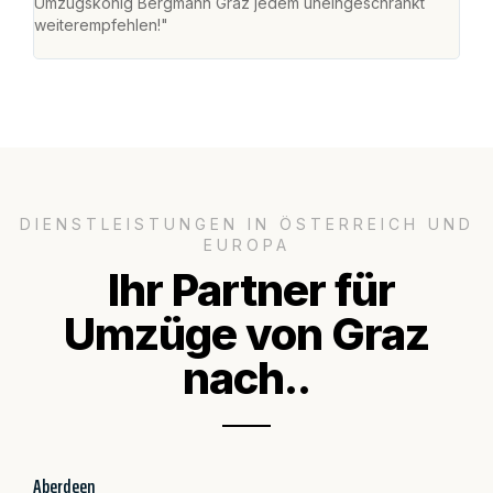
Umzugskönig Bergmann Graz jedem uneingeschränkt
an m
weiterempfehlen!"
groß
DIENSTLEISTUNGEN IN ÖSTERREICH UND
EUROPA
Ihr Partner für
Umzüge von Graz
nach..
Aberdeen