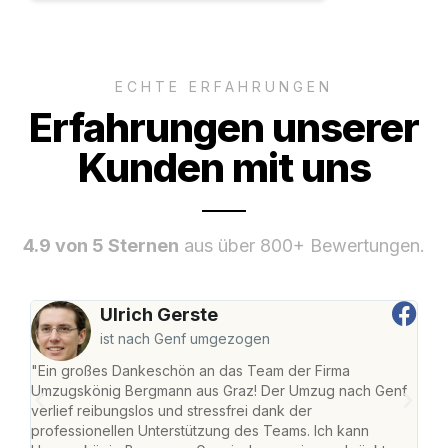
ECHTE ERFAHRUNGEN
Erfahrungen unserer
Kunden mit uns
4.9 von 5 Sternen
aus über 800+ Bewertungen.
Ulrich Gerste
ist nach Genf umgezogen
"Ein großes Dankeschön an das Team der Firma
"Di
Umzugskönig Bergmann aus Graz! Der Umzug nach Genf
mei
verlief reibungslos und stressfrei dank der
Team
professionellen Unterstützung des Teams. Ich kann
habe