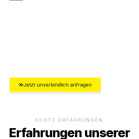
Sparen Sie bis zu 100€ bei Anfrage
Abwicklung innerhalb von 24 Stunden
Versichert bis zu 7.500€
Ggf. komplette Zollabwicklung inklusive
Umfassender Kundensupport aus Graz
Jetzt unverbindlich anfragen
ECHTE ERFAHRUNGEN
Erfahrungen unserer