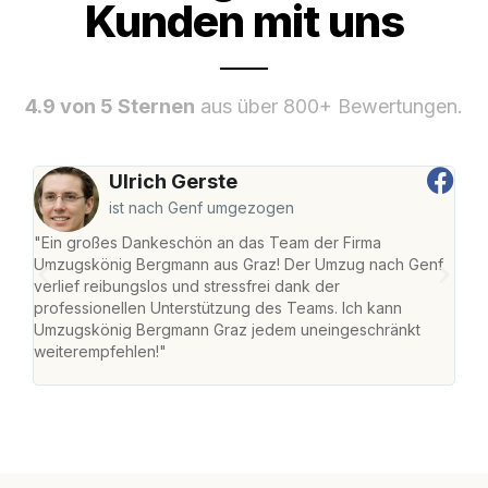
Kunden mit uns
4.9 von 5 Sternen
aus über 800+ Bewertungen.
Ulrich Gerste
ist nach Genf umgezogen
"Ein großes Dankeschön an das Team der Firma
"Di
Umzugskönig Bergmann aus Graz! Der Umzug nach Genf
mei
verlief reibungslos und stressfrei dank der
Team
professionellen Unterstützung des Teams. Ich kann
habe
Umzugskönig Bergmann Graz jedem uneingeschränkt
an m
weiterempfehlen!"
groß