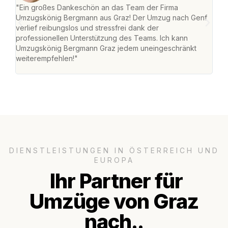
"Ein großes Dankeschön an das Team der Firma
"Di
Umzugskönig Bergmann aus Graz! Der Umzug nach Genf
mei
verlief reibungslos und stressfrei dank der
Team
professionellen Unterstützung des Teams. Ich kann
habe
Umzugskönig Bergmann Graz jedem uneingeschränkt
an m
weiterempfehlen!"
groß
DIENSTLEISTUNGEN IN ÖSTERREICH UND
EUROPA
Ihr Partner für
Umzüge von Graz
nach..